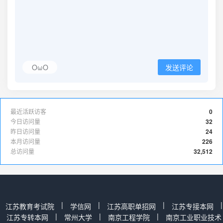
OωO
发送评论
最近活跃访客
0
今日访问量
32
昨日访问量
24
本月访问量
226
总访问量
32,512
|
|
|
|
江苏教育考试院
学信网
江苏高职单招网
江苏专接本网
|
|
|
江苏专转本网
常州大学
南京工程学院
南京工业职业技术