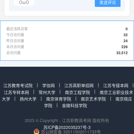
OωO
发送评论
最近活跃访客
0
今日访问量
32
昨日访问量
24
本月访问量
226
总访问量
32,512
|
|
|
|
江苏教育考试院
学信网
江苏高职单招网
江苏专接本网
|
|
|
江苏专转本网
常州大学
南京工程学院
南京工业职业技术
|
|
|
|
大学
扬州大学
南京体育学院
南京艺术学院
南京晓庄
|
学院
金陵科技学院
2023 © Copyright - 江苏职教高考网 版权所有
苏ICP备2022035237号-3
苏公网安备 32011502011733号