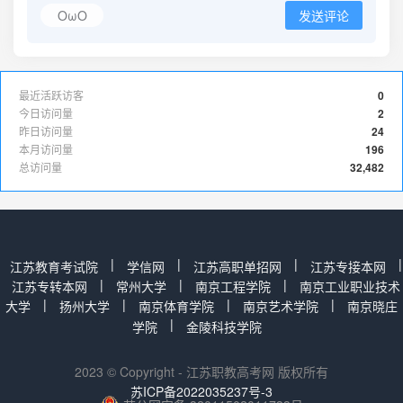
OωO
发送评论
最近活跃访客
0
今日访问量
2
昨日访问量
24
本月访问量
196
总访问量
32,482
|
|
|
|
江苏教育考试院
学信网
江苏高职单招网
江苏专接本网
|
|
|
江苏专转本网
常州大学
南京工程学院
南京工业职业技术
|
|
|
|
大学
扬州大学
南京体育学院
南京艺术学院
南京晓庄
|
学院
金陵科技学院
2023 © Copyright - 江苏职教高考网 版权所有
苏ICP备2022035237号-3