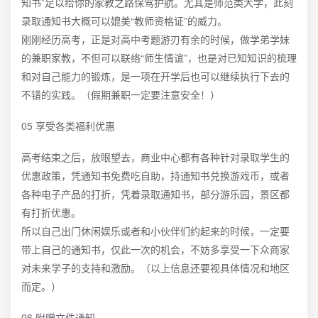
知书”足以给你的家教之路保驾护航。尤其是师范类大学，此刻
录取通知书大概可以媲美“教师资格证”的威力。
刚刚经历高考，正是对高中考题游刃有余的时候，做学弟学妹
的兼职家教，不但可以联络“师生情谊”，也是对已知知识的梳理
和对自己能力的锻炼，是一项在开学后也可以继续执行下去的
不错的实践。（假期兼职一定要注意安全！）
05 享受各类福利优惠
高考结束之后，放眼望去，商业中心都有各种针对录取学生的
优惠政策，凭通知书免费吃自助，持通知书兑换游戏币，或者
各种电子产品的打折，凭着录取通知书，部分游乐园，景区都
有打折优惠。
所以自己出门休闲娱乐或者和小伙伴们约起来的时候，一定要
带上自己的通知书，仅此一次的机会，不妨多享受一下众商家
对未来学子的支持和激励。（以上信息还要视具体情况和地区
而定。）
06 附赠文件通知