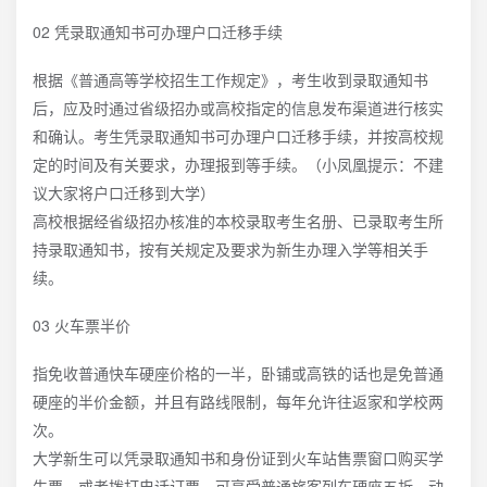
02 凭录取通知书可办理户口迁移手续
根据《普通高等学校招生工作规定》，考生收到录取通知书
后，应及时通过省级招办或高校指定的信息发布渠道进行核实
和确认。考生凭录取通知书可办理户口迁移手续，并按高校规
定的时间及有关要求，办理报到等手续。（小凤凰提示：不建
议大家将户口迁移到大学）
高校根据经省级招办核准的本校录取考生名册、已录取考生所
持录取通知书，按有关规定及要求为新生办理入学等相关手
续。
03 火车票半价
指免收普通快车硬座价格的一半，卧铺或高铁的话也是免普通
硬座的半价金额，并且有路线限制，每年允许往返家和学校两
次。
大学新生可以凭录取通知书和身份证到火车站售票窗口购买学
生票，或者拨打电话订票，可享受普通旅客列车硬座五折、动