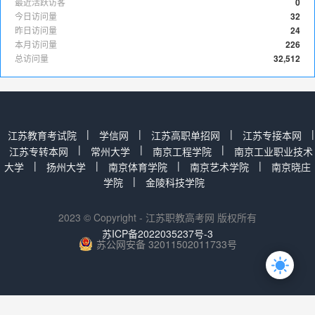
最近活跃访客
0
今日访问量
32
昨日访问量
24
本月访问量
226
总访问量
32,512
|
|
|
|
江苏教育考试院
学信网
江苏高职单招网
江苏专接本网
|
|
|
江苏专转本网
常州大学
南京工程学院
南京工业职业技术
|
|
|
|
大学
扬州大学
南京体育学院
南京艺术学院
南京晓庄
|
学院
金陵科技学院
2023 © Copyright - 江苏职教高考网 版权所有
苏ICP备2022035237号-3
苏公网安备 32011502011733号